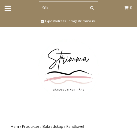
0
E-postadress:
info@strimma.nu
Hem
›
Produkter
›
Bakredskap
›
Randkavel