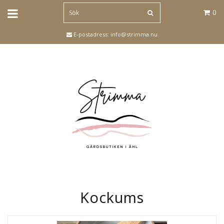
0
E-postadress:
info@strimma.nu
Kockums