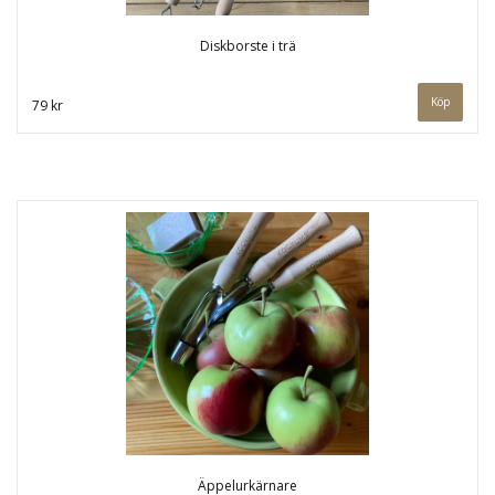
Diskborste i trä
Köp
79 kr
Äppelurkärnare