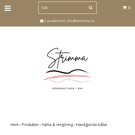
0
E-postadress:
info@strimma.nu
Hem
›
Produkter
›
Hälsa & rengöring
›
Handgjorda tvålar