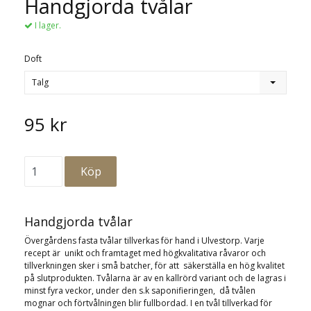
Handgjorda tvålar
I lager.
Doft
Talg
95 kr
Handgjorda tvålar
Övergårdens fasta tvålar tillverkas för hand i Ulvestorp. Varje
recept är unikt och framtaget med högkvalitativa råvaror och
tillverkningen sker i små batcher, för att säkerställa en hög kvalitet
på slutprodukten. Tvålarna är av en kallrörd variant och de lagras i
minst fyra veckor, under den s.k saponifieringen, då tvålen
mognar och förtvålningen blir fullbordad. I en tvål tillverkad för