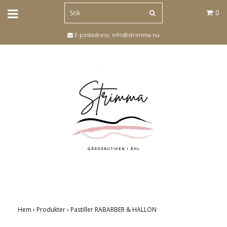
0
E-postadress:
info@strimma.nu
Hem
›
Produkter
›
Pastiller RABARBER & HALLON