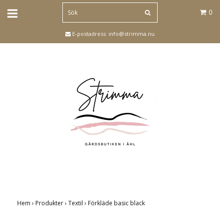
0
E-postadress:
info@strimma.nu
Hem
›
Produkter
›
Textil
›
Förkläde basic black