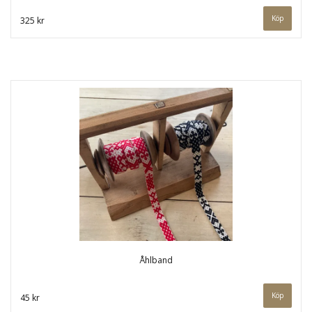
325 kr
Åhlband
Köp
45 kr