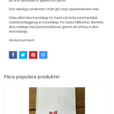
att ta ur kärnhuset ur äpplen och päron.
Den naturliga variationen i träet gör varje äppelurkärnare unik.
Diska alltid dina träredskap för hand och torka med handduk.
Undvik blötläggning av träredskap. För bästa hållbarhet, återfetta
dina redskap med jämna mellanrum genom att smörja in dem
med matolja.
Kockums jernverk
Flera populära produkter