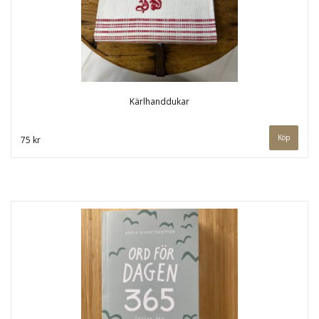
Kärlhanddukar
Köp
75 kr