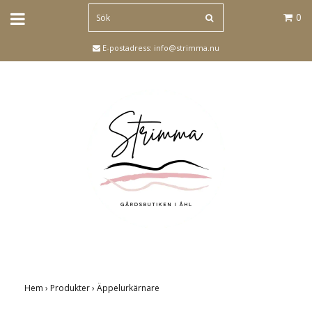
0
E-postadress:
info@strimma.nu
Hem
›
Produkter
›
Äppelurkärnare