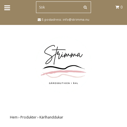
0
E-postadress:
info@strimma.nu
Hem
›
Produkter
›
Kärlhanddukar