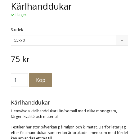
Kärlhanddukar
I lager.
Storlek
55x70
75 kr
Kärlhanddukar
Hemvävda kärlhanddukar i lin/bomull med olika monogram,
färger, kvalité och material.
Textilier har stor påverkan på miljön och klimatet. Därför letar jag
efter fina handdukar som redan är brukade - men som med fördel
kan användas ett tag till.